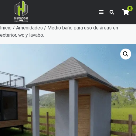
0
Inicio
/
Amenidades
/ Medio baño para uso de áreas en
exterior, wc y lavabo.